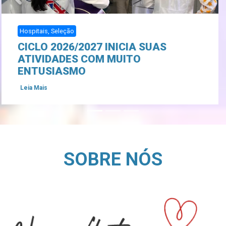
Externo, Produções Acadêmicas, Sorriso de Plantão
SORRISO DE PLANTÃO É DESTAQUE
EM ENCONTRO INTERNACIONAL DE
HUMANIZAÇÃO HOSPITALAR NA
SUÍÇA
Leia Mais
SOBRE NÓS