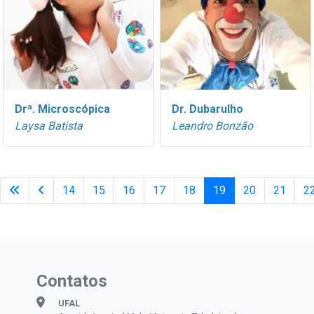
Drª. Microscópica
Dr. Dubarulho
Laysa Batista
Leandro Bonzão
14
15
16
17
18
19
20
21
2
Contatos
UFAL