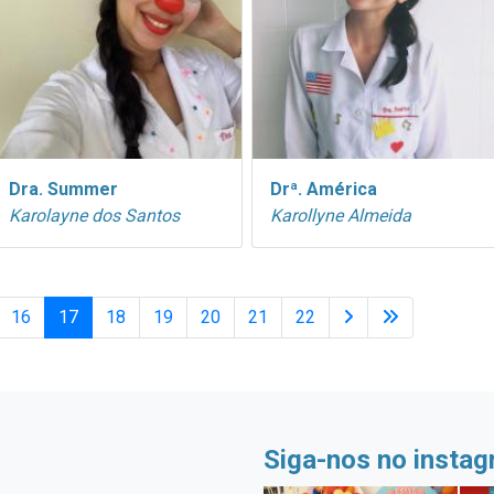
Dra. Summer
Drª. América
Karolayne dos Santos
Karollyne Almeida
16
17
18
19
20
21
22
Siga-nos no insta